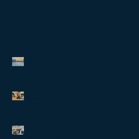
DE LLEGAR COJEANDO A
LLEGAR PRIMERO: UNA
SESIÓN QUE LA
NEUROCIENCIA DEL DOLOR
PUEDE EXPLICAR
Taller de autogestión del
ejercicio con materiales
caseros
HAMBRE EMOCIONAL Y
ENFERMEDAD CRÓNICA:
CUANDO APRENDER A