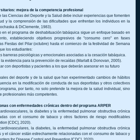
rsitarios: mejora de la competencia profesional
e las Ciencias del Deporte y la Salud debe incluir experiencias que fomenten 
ud y la comprensión de las dificultades que enfrentan los individuos en la 
rochaska & DiClemente, 1983).
do en el programa de deshabituación tabáquica sigue un enfoque basado en 
nto, estableciendo objetivos progresivos de "consumo cero" en fases 
las Fiestas del Pilar (octubre) hasta el comienzo de la festividad de Semana 
ue los estudiantes:
 barreras psicológicas y emocionales asociadas a la cesación tabáquica.
 la evidencia para la prevención de recaídas (Marlatt & Donovan, 2005).
r con deportistas y pacientes a los que deberán asesorar en su futuro 
nales del deporte y de la salud que han experimentado cambios de hábitos 
uencia en la modificación de conducta de sus deportistas y otros colectivos 
programa, por tanto, no solo pretende la mejora de la salud individual, sino 
 de profesionales más competentes.
rsonas con enfermedades crónicas dentro del programa ARPER
rdiovasculares, la diabetes y la enfermedad pulmonar obstructiva crónica 
das con el consumo de tabaco y otros factores de riesgo modificables 
tion [CDC], 2020).
rdiovasculares, la diabetes, la enfermedad pulmonar obstructiva crónica 
y el cáncer están estrechamente relacionadas con el consumo de tabaco y 
Centers for Disease Control and Prevention [CDC], 2020).