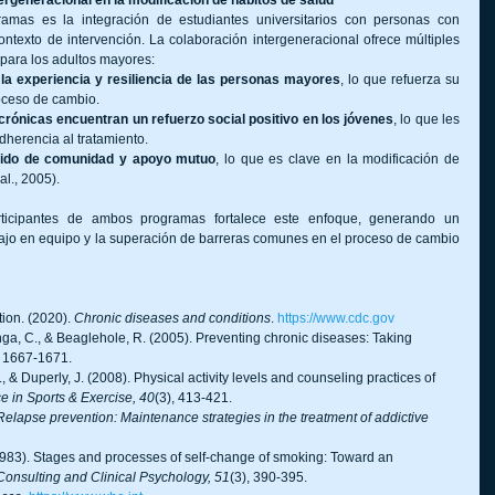
mas es la integración de estudiantes universitarios con personas con 
exto de intervención. La colaboración intergeneracional ofrece múltiples 
 para los adultos mayores:
 la experiencia y resiliencia de las personas mayores
, lo que refuerza su 
oceso de cambio.
ónicas encuentran un refuerzo social positivo en los jóvenes
, lo que les 
dherencia al tratamiento.
tido de comunidad y apoyo mutuo
, lo que es clave en la modificación de 
al., 2005).
ticipantes de ambos programas fortalece este enfoque, generando un 
ajo en equipo y la superación de barreras comunes en el proceso de cambio 
ion. (2020). 
Chronic diseases and conditions
. 
https://www.cdc.gov
nga, C., & Beaglehole, R. (2005). Preventing chronic diseases: Taking 
, 1667-1671.
J., & Duperly, J. (2008). Physical activity levels and counseling practices of 
e in Sports & Exercise, 40
(3), 413-421.
Relapse prevention: Maintenance strategies in the treatment of addictive 
1983). Stages and processes of self-change of smoking: Toward an 
Consulting and Clinical Psychology, 51
(3), 390-395.