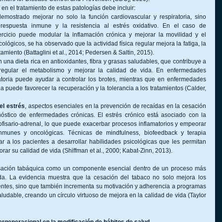
en el tratamiento de estas patologías debe incluir:
emostrado mejorar no solo la función cardiovascular y respiratoria, sino 
respuesta inmune y la resistencia al estrés oxidativo. En el caso de 
cicio puede modular la inflamación crónica y mejorar la movilidad y el 
lógicos, se ha observado que la actividad física regular mejora la fatiga, la 
tamiento (Battaglini et al., 2014; Pedersen & Saltin, 2015).
 una dieta rica en antioxidantes, fibra y grasas saludables, que contribuye a 
, regular el metabolismo y mejorar la calidad de vida. En enfermedades 
atoria puede ayudar a controlar los brotes, mientras que en enfermedades 
 puede favorecer la recuperación y la tolerancia a los tratamientos (Calder, 
el estrés
, aspectos esenciales en la prevención de recaídas en la cesación 
óstico de enfermedades crónicas. El estrés crónico está asociado con la 
pofisario-adrenal, lo que puede exacerbar procesos inflamatorios y empeorar 
munes y oncológicas. Técnicas de mindfulness, biofeedback y terapia 
 a los pacientes a desarrollar habilidades psicológicas que les permitan 
rar su calidad de vida (Shiffman et al., 2000; Kabat-Zinn, 2013).
ación tabáquica como un componente esencial dentro de un proceso más 
da. La evidencia muestra que la cesación del tabaco no solo mejora los 
ientes, sino que también incrementa su motivación y adherencia a programas 
aludable, creando un círculo virtuoso de mejora en la calidad de vida (Taylor 
tergeneracional en la modificación de hábitos de salud