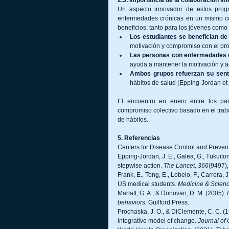
Un aspecto innovador de estos progra
enfermedades crónicas en un mismo cont
beneficios, tanto para los jóvenes como
Los estudiantes se benefician de
motivación y compromiso con el pr
Las personas con enfermedades cr
ayuda a mantener la motivación y a
Ambos grupos refuerzan su sen
hábitos de salud (Epping-Jordan et 
El encuentro en enero entre los par
compromiso colectivo basado en el trab
de hábitos.
5. Referencias
Centers for Disease Control and Prevent
Epping-Jordan, J. E., Galea, G., Tukuito
stepwise action. 
The Lancet, 366
(9497)
Frank, E., Tong, E., Lobelo, F., Carrera, 
US medical students. 
Medicine & Scienc
Marlatt, G. A., & Donovan, D. M. (2005). 
behaviors.
 Guilford Press.
Prochaska, J. O., & DiClemente, C. C. (
integrative model of change. 
Journal of 