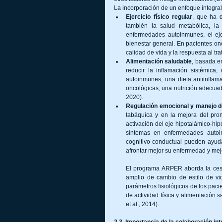
La incorporación de un enfoque integral 
Ejercicio físico regular
, que ha d
también la salud metabólica, la 
enfermedades autoinmunes, el ejer
bienestar general. En pacientes onco
calidad de vida y la respuesta al tra
Alimentación saludable
, basada en
reducir la inflamación sistémica
autoinmunes, una dieta antiinflam
oncológicas, una nutrición adecuada
2020).
Regulación emocional y manejo d
tabáquica y en la mejora del pron
activación del eje hipotalámico-hi
síntomas en enfermedades autoin
cognitivo-conductual pueden ayudar
afrontar mejor su enfermedad y mejo
El programa ARPER aborda la ces
amplio de cambio de estilo de vi
parámetros fisiológicos de los pac
de actividad física y alimentación s
et al., 2014).
2.3. Importancia de la colaboración in