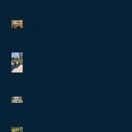
CUIDARSE TAMBIÉN PASA
POR ENTENDER POR QUÉ
COMEMOS
La colaboración entre
Atención Primaria y ARPER,
presente en las II Jornadas de
Atención Comunitaria de
Huesca
LO QUE EL DOLOR NOS DIJO
DESPUÉS DE SUBIR
CUESTAS
Descubriendo la verdad sobre
los edulcorantes: El engaño
del "Sin Azúcar"
GUÍA PRÁCTICA DE