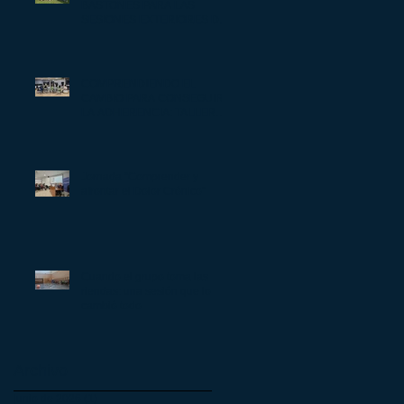
BASTONES PARA LAS
SESIONES EXTERIORES DE
ARPER
COMPRENDIENDO EL
CAMBIO PARA CONSEGUIR
LA ADHERENCIA: TALLER
SOBRE ESTADIOS DE
CAMBIO EN EL GRUPO DE
ZARAGOZA
Jornada "Comprender y
afrontar el Dolor Crónico"
Cuando el grupo toma las
riendas: una sesión que lo
cambió todo
Archivo
junio de 2026
(1)
1 entrada