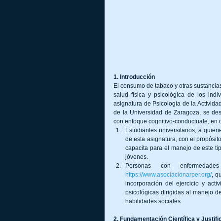
1. Introducción
El consumo de tabaco y otras sustancia
salud física y psicológica de los ind
asignatura de Psicología de la Actividad
de la Universidad de Zaragoza, se des
con enfoque cognitivo-conductuale, en 
Estudiantes universitarios, a quien
de esta asignatura, con el propósit
capacita para el manejo de este tip
jóvenes.
https://www.asociacionarper.org/
, q
incorporación del ejercicio y acti
psicológicas dirigidas al manejo de
habilidades sociales.
2. Fundamentación Científica y Justif