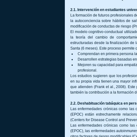
2.1. Intervención en estudiantes unive
La formación de futuros profesionales d
la autoconciencia sobre hábitos de sal
modificación de conductas de riesgo (P
El modelo cognitivo-conductual utiliza
la teoría del cambio de comportamie
estructuradas desde la finalización de 
Santa (6 meses). Este proceso permite q
Comprendan en primera persona las
Desarrollen estrategias basadas en
Mejoren su capacidad para empatiza
profesional.
Los estudios sugieren que los profesio
en su propia vida tienen una mayor infl
que atienden (Frank et al., 2008). Este 
también la contribución a la formación
2.2. Deshabituación tabáquica en pe
Las enfermedades crónicas como las ca
(EPOC) están estrechamente relaciona
(Centers for Disease Control and Preven
Las enfermedades crónicas como las ca
(EPOC), las enfermedades autoinmunes 
otros factores de riesgo modificables (