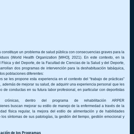
s constituye un problema de salud pública con consecuencias graves para la 
ividuos (World Health Organization [WHO], 2021). En este contexto, en la 
 Física y del Deporte, de la Facultad de Ciencias de la Salud y del Deporte, 
arrollan dos programas de intervención para la deshabituación tabáquica, 
dos poblaciones diferentes:
es se les propone esta experiencia en el contexto del “trabajo de prácticas” 
o, además de mejorar su salud, de adquirir una experiencia personal que les 
o de conductas en su futura labor profesional, en particular con deportistas 
Personas con enfermedades crónicas, dentro del programa de rehabilitación ARPER 
uienes buscan mejorar su estilo de manejo de la enfermedad a través de la 
vidad física regular, la mejora del estilo de alimentación y de habilidades 
 los síntomas de sus patologías, la gestión del tiempo, gestión emocional y 
icación de los Programas