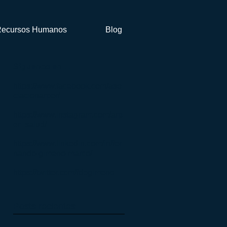
ecursos Humanos
Blog
Síguenos en ...
https://www.facebook.com/aso
ciacionarper/
https://www.instagram.com/arp
er_salud/
https://www.linkedin.com/in/fer
nando-gimeno-marco/
https://twitter.com/fdogimeno
Posts recientes