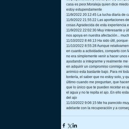
casa es peor.Moraleja quien dice miedo,v
estoy estupendamente
11/9/2022 20:12:45 La lucha diaria de c
11/9/2022 21:55:22 Las aportaciones d
cosas.Agradecida de esta experiencia e
11/9/2022 22:02:30 Muy interesante y úti
nos apoya en nuestra afectación... muc
11/10/2022 8:46:13 Ha sido útil, porque
11/10/2022 8:55:28 Aunque relativament
en cuanto a actividades, comparto con M
no era simplemente venir a hacer unos e
ayudando a integrarme y realmente me e
en adquirir un compromiso conmigo mism
animico esta bastante bajo. Para mi tod
tontería, el saber que no estoy solo, y
último cuando me preguntan, que hacemo
que lo único que te pueden recetar es a
el agua y no te repita el ajo. En ello es
del ajo
11/10/2022 9:06:15 Me ha parecido muy 
adelante con la recuperación y a consegu