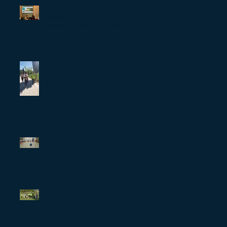
La colaboración entre
Atención Primaria y ARPER,
presente en las II Jornadas de
Atención Comunitaria de
Huesca
LO QUE EL DOLOR NOS DIJO
DESPUÉS DE SUBIR
CUESTAS
Descubriendo la verdad sobre
los edulcorantes: El engaño
del "Sin Azúcar"
GUÍA PRÁCTICA DE
BASTONES PARA LAS
SESIONES EXTERIORES DE
ARPER