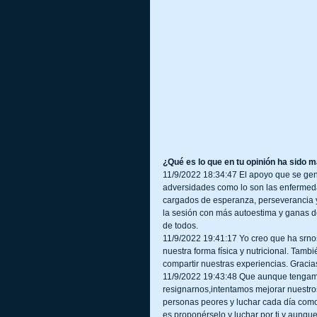
¿Qué es lo que en tu opinión ha sido m
11/9/2022 18:34:47 El apoyo que se gen
adversidades como lo son las enfermeda
cargados de esperanza, perseverancia 
la sesión con más autoestima y ganas de
de todos.
11/9/2022 19:41:17 Yo creo que ha srn
nuestra forma física y nutricional. Tamb
compartir nuestras experiencias. Gracia
11/9/2022 19:43:48 Que aunque tengamo
resignarnos,intentamos mejorar nuestros
personas peores y luchar cada día com
es proponérselo y luchar por ti y aunqu