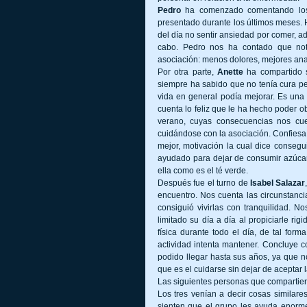
Pedro
 ha comenzado comentando los 
presentado durante los últimos meses. H
del día no sentir ansiedad por comer, 
cabo. Pedro nos ha contado que nota 
asociación: menos dolores, mejores anal
Por otra parte, 
Anette
 ha compartido 
siempre ha sabido que no tenía cura pe
vida en general podía mejorar. Es una 
cuenta lo feliz que le ha hecho poder ob
verano, cuyas consecuencias nos cu
cuidándose con la asociación. Confiesa 
mejor, motivación la cual dice consegu
ayudado para dejar de consumir azúcar
ella como es el té verde.
Después fue el turno de 
Isabel Salazar
encuentro. Nos cuenta las circunstanci
consiguió vivirlas con tranquilidad. N
limitado su día a día al propiciarle rig
física durante todo el día, de tal for
actividad intenta mantener. Concluye c
podido llegar hasta sus años, ya que n
que es el cuidarse sin dejar de aceptar l
Las siguientes personas que compartier
Los tres venían a decir cosas similare
sienten que el grupo les ayuda enorme