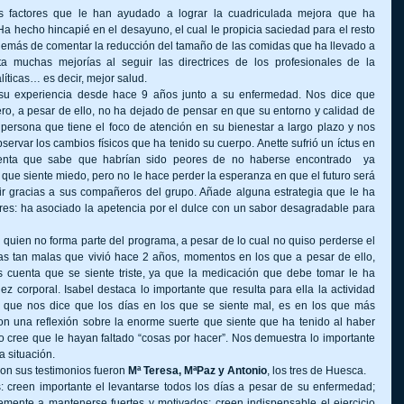
factores que le han ayudado a lograr la cuadriculada mejora que ha 
a hecho hincapié en el desayuno, el cual le propicia saciedad para el resto 
además de comentar la reducción del tamaño de las comidas que ha llevado a 
muchas mejorías al seguir las directrices de los profesionales de la 
íticas… es decir, mejor salud.
su experiencia desde hace 9 años junto a su enfermedad. Nos dice que 
ro, a pesar de ello, no ha dejado de pensar en que su entorno y calidad de 
persona que tiene el foco de atención en su bienestar a largo plazo y nos 
servar los cambios físicos que ha tenido su cuerpo. Anette sufrió un íctus en 
enta que sabe que habrían sido peores de no haberse encontrado  ya 
que siente miedo, pero no le hace perder la esperanza en que el futuro será 
ir gracias a sus compañeros del grupo. Añade alguna estrategia que le ha 
es: ha asociado la apetencia por el dulce con un sabor desagradable para 
, quien no forma parte del programa, a pesar de lo cual no quiso perderse el 
as tan malas que vivió hace 2 años, momentos en los que a pesar de ello, 
os cuenta que se siente triste, ya que la medicación que debe tomar le ha 
idez corporal. Isabel destaca lo importante que resulta para ella la actividad 
ma que nos dice que los días en los que se siente mal, es en los que más 
on una reflexión sobre la enorme suerte que siente que ha tenido al haber 
o cree que le hayan faltado “cosas por hacer”. Nos demuestra lo importante 
a situación. 
on sus testimonios fueron 
Mª Teresa, MªPaz y Antonio
, los tres de Huesca.
s: creen importante el levantarse todos los días a pesar de su enfermedad; 
mente a mantenerse fuertes y motivados; creen indispensable el ejercicio 