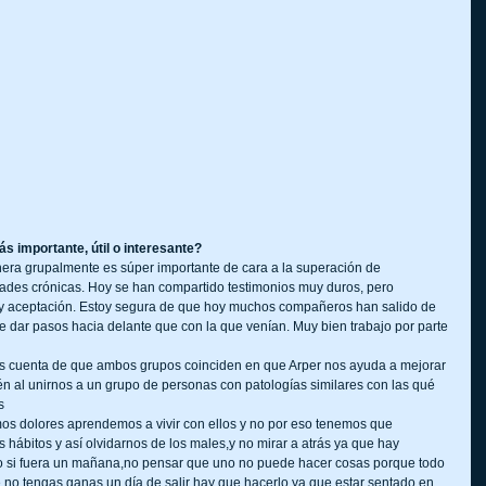
ás importante, útil o interesante?
era grupalmente es súper importante de cara a la superación de 
des crónicas. Hoy se han compartido testimonios muy duros, pero 
y aceptación. Estoy segura de que hoy muchos compañeros han salido de 
 dar pasos hacia delante que con la que venían. Muy bien trabajo por parte 
os cuenta de que ambos grupos coinciden en que Arper nos ayuda a mejorar 
ién al unirnos a un grupo de personas con patologías similares con las qué 
s
s dolores aprendemos a vivir con ellos y no por eso tenemos que 
 hábitos y así olvidarnos de los males,y no mirar a atrás ya que hay 
o si fuera un mañana,no pensar que uno no puede hacer cosas porque todo 
e no tengas ganas un día de salir hay que hacerlo ya que estar sentado en 