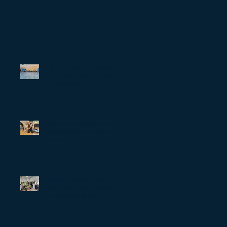
DE LLEGAR COJEANDO A
LLEGAR PRIMERO: UNA
SESIÓN QUE LA
NEUROCIENCIA DEL DOLOR
PUEDE EXPLICAR
Taller de autogestión del
ejercicio con materiales
caseros
HAMBRE EMOCIONAL Y
ENFERMEDAD CRÓNICA:
CUANDO APRENDER A
CUIDARSE TAMBIÉN PASA
POR ENTENDER POR QUÉ
COMEMOS