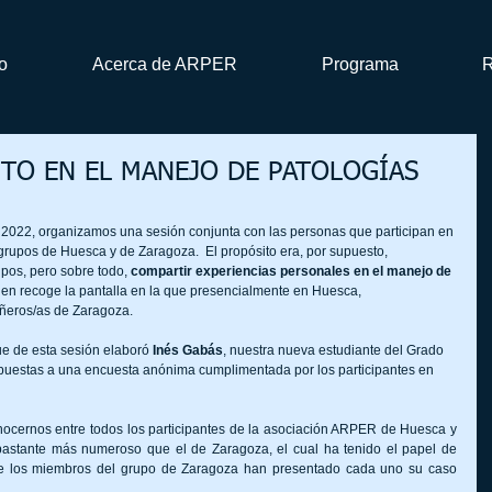
io
Acerca de ARPER
Programa
R
ITO EN EL MANEJO DE PATOLOGÍAS
e 2022, organizamos una sesión conjunta con las personas que participan en 
 grupos de Huesca y de Zaragoza.  El propósito era, por supuesto, 
pos, pero sobre todo, 
compartir experiencias personales en el manejo de 
gen recoge la pantalla en la que presencialmente en Huesca, 
ñeros/as de Zaragoza.
ue de esta sesión elaboró 
Inés Gabás
, nuestra nueva estudiante del Grado 
espuestas a una encuesta anónima cumplimentada por los participantes en 
nocernos entre todos los participantes de la asociación ARPER de Huesca y 
astante más numeroso que el de Zaragoza, el cual ha tenido el papel de 
e los miembros del grupo de Zaragoza han presentado cada uno su caso 