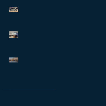
COMPRENDIENDO EL
CAMBIO PARA CONSEGUIR
LA ADHERENCIA: TALLER
SOBRE ESTADIOS DE
CAMBIO EN EL GRUPO DE
ZARAGOZA
Jornada "Comprender y
afrontar el Dolor Crónico"
Cuando el grupo toma las
riendas: una sesión que lo
cambió todo
Archivo
junio de 2026
(1)
1 entrada
mayo de 2026
(2)
2 entradas
abril de 2026
(4)
4 entradas
marzo de 2026
(2)
2 entradas