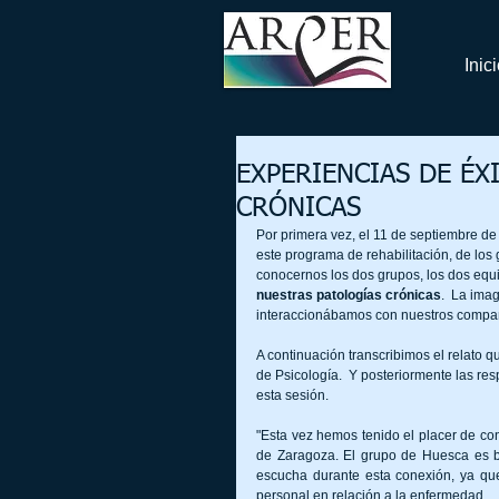
Inic
EXPERIENCIAS DE ÉX
CRÓNICAS
Por primera vez, el 11 de septiembre d
este programa de rehabilitación, de los
conocernos los dos grupos, los dos equi
nuestras patologías crónicas
.  La ima
interaccionábamos con nuestros compa
A continuación transcribimos el relato q
de Psicología.  Y posteriormente las r
esta sesión.
"Esta vez hemos tenido el placer de co
de Zaragoza. El grupo de Huesca es b
escucha durante esta conexión, ya qu
personal en relación a la enfermedad.