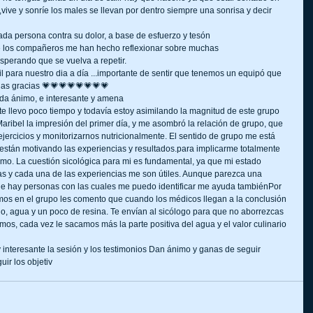
ive y sonríe los males se llevan por dentro siempre una sonrisa y decir 
ada persona contra su dolor, a base de esfuerzo y tesón
e los compañeros me han hecho reflexionar sobre muchas 
sperando que se vuelva a repetir.
l para nuestro dia a día ...importante de sentir que tenemos un equipó que 
has gracias 💗💗💗💗💗💗💗💗
 da ánimo, e interesante y amena
e llevo poco tiempo y todavía estoy asimilando la magnitud de este grupo 
aribel la impresión del primer día, y me asombró la relación de grupo, que 
jercicios y monitorizarnos nutricionalmente. El sentido de grupo me está 
stán motivando las experiencias y resultados.para implicarme totalmente 
o. La cuestión sicológica para mi es fundamental, ya que mi estado 
as y cada una de las experiencias me son útiles. Aunque parezca una 
 que hay personas con las cuales me puedo identificar me ayuda tambiénPor 
s en el grupo les comento que cuando los médicos llegan a la conclusión 
jo, agua y un poco de resina. Te envían al sicólogo para que no aborrezcas 
tamos, cada vez le sacamos más la parte positiva del agua y el valor culinario 
interesante la sesión y los testimonios Dan ánimo y ganas de seguir 
ir los objetiv