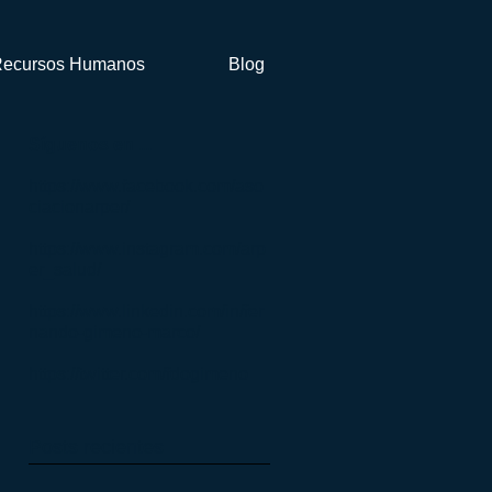
ecursos Humanos
Blog
Síguenos en ...
https://www.facebook.com/aso
ciacionarper/
https://www.instagram.com/arp
er_salud/
https://www.linkedin.com/in/fer
nando-gimeno-marco/
https://twitter.com/fdogimeno
Posts recientes