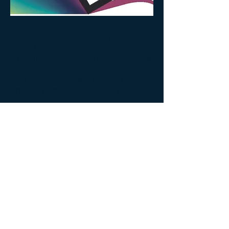
La "Asociación para la
Rehabilitación Permanente de
Enfermedades Reumáticas y otras
patologías crónicas" (ARPER) es
una asociación sin ánimo de lucro
creada para ayudar a las personas
afectadas por patologías crónicas
en su proceso de rehabilitación.
BENEFICIARIOS
Personas afectadas de patologías
reumáticas, en particular artritis
reumatoide, espondiloartropatías o
espondiloartritis ..., y otras patologías
crónicas (Parkinson,
cardiovasculares, oncológicas, ...)
que, de acuerdo con su especialista