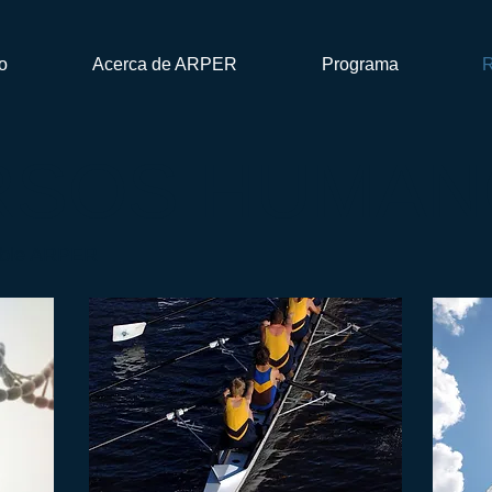
io
Acerca de ARPER
Programa
R
RSOS HUMAN
ible ARPER