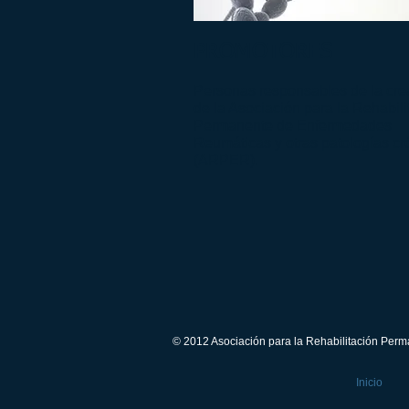
PROMOTORES
Personas responsables de la cre
de la Asociación para la Rehabili
Permanente de Enfermedades
Reumáticas
y otras patologías cr
(ARPER).
© 2012 Asociación para la Rehabilitación Pe
Inicio