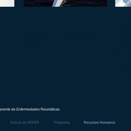
PROFESIONALES
COLA
Titulados en fisioterapia, nutrición,
ación
Respons
psicología y ciencias del deporte que
tación
de famil
trabajan en equipo en el programa de
"Perpet
ARPER.
ónicas
hospital
Lozano 
(Huesca
Profesor
Univers
rmanente de Enfermedades Reumáticas
Acerca de ARPER
Programa
Recursos Humanos