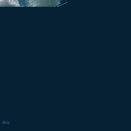
BORADORES
ables y médicos especialistas y
ia, del Centro de Salud
uo Socorro" de Huesca, y
de los
es Miguel Servet (Zaragoza),
Blesa (Zaragoza) y San Jorge
).
es y personal de servicios de la
idad de Zaragoza.
Blog