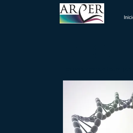
Inic
RECU
Las personas que hacen pos